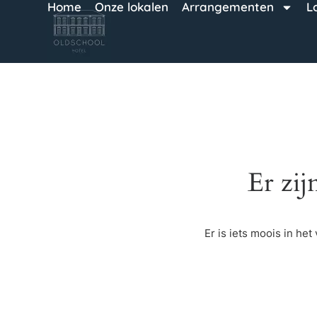
Home
Onze lokalen
Arrangementen
L
Er zij
Er is iets moois in h